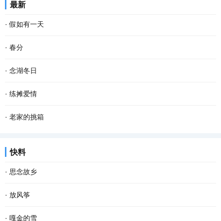
最新
又从下游逆流而上。春天河水澄澈无比，站在岸...
几眼，挺拔的油菜杆举着饱满的籽粒，挤挤挨挨，你不让我，我不让
·
假如有一天
你，仿佛当年的黑白照上一张张天真的笑脸，在...
假如有一天， 我变成了一阵风， 我会轻柔的吹过游子的脸庞， 像母
·
春分
亲般抚慰他漂泊的心灵。 假如有一天， 我变成了一场雨， 我会尽情
春分 一位季节的仙子 拽着暖暖的春风 蓬勃着生命的气息 撒一路芬芳
·
念湖冬日
的浇灌久旱的粮田， 让干涸的良苗尽情享受绵绵...
款款地走来 春风敲醒冰封的泥土 苏醒了沉睡的种子 一种力量在酥软
念湖，一个藏在云南乌蒙山腹地的高原湖泊，烟波浩渺，碧水茫茫。
·
练摊爱情
的泥土里萌动 一个希望在春光里勃发 萌发生长...
冬天的念湖，有着一种自然、简约的美。远山连绵，湖水深流。而树
近日来，“地摊”这个词突然火爆起来，网络上出现各种各样的地摊文
·
老家的挑箱
早已被染成了一种桔红色，一排站在湖水中，仿...
化，顿时勾起我的一段难忘的练摊经历。 大二那年春天，家里突然遭
双亲离去，没有为我们留下什么值钱的遗产，唯有那漆上朱丹色土漆
快料
遇变故，做了一辈子鞋匠的爷爷检查出白血病...
的残旧挑箱让我难以忘怀。每次去乡下老屋中，我都特意去看一看，
·
思念故乡
摸一摸沧桑的挑箱，那泛着历史烟尘的土漆依然...
回忆，那么细碎，那么悠长；故乡，那么遥远，那么忧伤。没有故
·
放风筝
乡，自己属于谁？没有路标，哪里是归宿？时代头也不回地疾行，故
阳春三月是放风筝的好季节，歌里也唱——又是一年三月三，风筝飞
·
嘎金的雪