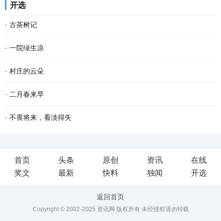
开选
年，只觉得可以无拘无束的玩，很开心。儿时的...
日，天虽寒凉，却有不少甜蜜和乐趣，似一块烤红薯，热腾腾地吃下
·
古茶树记
去，心窝窝一下子就暖了。 故乡的冬天安闲，冷风...
南方有嘉木，东门出古茶。 横亘南疆的十万大山状如巨螯，分成南北
·
一院绿生凉
两岭，螯尖直指西南。南岭为十万大山主脉。北岭略小，方志谓之余
又到一年植树节，想起老家屋前屋后的树木来。 老家三间瓦房，隔着
·
村庄的云朵
脉。顶峰名雷浦茶。我以为地名有误，为何不是...
花墙，在黑漆大门旁斜伸着一株樱桃树。那株樱桃，不知是何时栽
在村庄里，更多的时候，人们看到的都是一朵云起，却没有时间一直
·
二月春来早
的，倚着水沟，长得歪歪扭扭，却极力把身子倚向...
看到一朵云飘向何方。人们总是忙着低头劳作或是赶路，没有时间跟
二月的大地，已过立春节气，这就是春天了。 只是春风料峭，倒春寒
·
不畏将来，看淡得失
踪一朵云的去向。 我奶奶有时候在院子里手搭凉...
还在做最后的挣扎，企图在人间制造出最后的一点风浪，但是大地的
到了一定年龄，回望过去，有很多美好的回忆，仿佛还鲜活如昨，历
首页
头条
原创
资讯
在线
深处已被喊醒，春天的温暖势不可挡，无论是天...
历在目。然而故事却再也无法重演了。 物是人非事事休，唯有剩
奖文
最新
快料
独闻
开选
下“人面不知何处去，桃花依旧笑春风”的无奈感伤...
返回首页
Copyright © 2002-2025 资讯网 版权所有 未经授权请勿转载