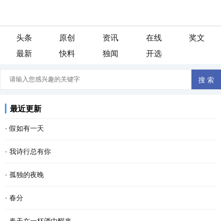
头条
原创
资讯
在线
奖文
最新
快料
独闻
开选
最近更新
·
假如有一天
假如有一天， 我变成了一阵风， 我会轻柔的吹过游子的脸庞， 像母
·
我诗行总有你
亲般抚慰他漂泊的心灵。 假如有一天， 我变成了一场雨， 我会尽情
还是喜欢清晨醒来 品一首诗读出相遇 倾听你那温暖的呼吸 我的文字
·
孤独的夜晚
的浇灌久旱的粮田， 让干涸的良苗尽情享受绵绵...
带孤独治愈 是否将你旋入相思的诗章 读出缺爱的默契 寻找从云端酝
这个夜晚我又孤独了 从没想过 会离幸福这么遥远 当我疲惫不堪时 站
·
春分
酿已久相惜 生命中那人，会不会把我弄丢？ 这...
在皎洁的月亮下 被风呛得咳嗽了数声 遥远的 我仿佛看见了 依稀中你
春分 一位季节的仙子 拽着暖暖的春风 蓬勃着生命的气息 撒一路芬芳