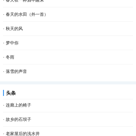
·
春天在一杯酒中醒来
久违的笑容 这个夜晚好像有了 记忆里的流浪...
款款地走来 春风敲醒冰封的泥土 苏醒了沉睡的种子 一种力量在酥软
杯斟满，等一场空 静。漏水的时间 放养一池蛙鸣 征途，在爹的目光
·
春天的水田（外一首）
的泥土里萌动 一个希望在春光里勃发 萌发生长...
里 安慰，娘的一声叹息 青花在杯里 扶起那个弹琴的人 风在弦上，等
春天的水田里， 禾苗怀抱农夫的希望，孕育夏日的稻香； 柳条喜欢伸
·
秋天的风
雪落故道 如果仰望是一次突围 咽不下的那滴泪...
手去拨沟渠里的水； 我用力闻挨着草地疯长的婆婆纳草。 幸运的话，
秋天的风 相对于夏天的风 多了一丝凉意 相对于冬天的风 又多了些许
·
梦中你
隔着几个“田块”相框，能遇到十几只白鹭立...
温存 而相对于春天的风 却多了几分萧瑟和寂寥 秋天的风宛如一支孩
在梦中 我乘风驾云而来 手捧着鲜花 寻找情窦初开的你 在那童话般的
·
冬雨
童的画笔 为世界增添了几笔浓浓的色彩 那火红...
世界 美丽的鲜花散发出芬芳 只为等你 给出一季的火红 你低头时的温
撑着一把花蓝伞 走在无人的街上 左手握着冷风，右手牵着寒雨 和孤
·
落雪的声音
柔 没有忧愁 我在一片柔情和泪水中 回想起我...
独结伴，和寂寞成双 我想把冬天望穿 寻到花开的模样 拐角处，那一
雪花把诗歌写给冬天 大地打开一个明快的季节 屋顶瓦片浑然一色 万
头条
抹绿盈盈含香 冬天，在伞下闪闪发烫 走过的路...
物吟唱同一首童谣 一次次聆听冬的心跳 开阔的田野自由自在地呼吸
·
连廊上的椅子
拨动岁月深处的思念 雪的美丽柔软成一串欢快的...
在家具中我偏爱椅子。逢到一张看上去舒服又式样殊别的椅子，我便
·
故乡的石坝子
想把它请入家中；若是幸遇一把古意盈然的老椅子就更想拥有；当然
说起坝子，在云贵高原是土壤肥沃、灌溉便利的平原地带。在江津，
·
老家屋后的浅水井