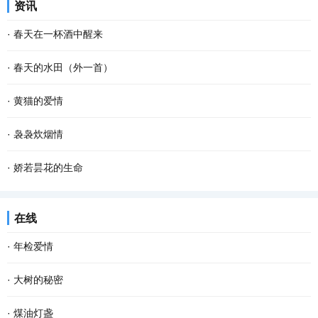
资讯
也不要紧。因为做自己这件事，不会有人比你...
烁的疏星，马路像是一条霓虹般的隧道，朦胧而幽深，微风吹来，空
·
春天在一杯酒中醒来
气还是那般清凉甜爽。此时已经有紧张晨扫的人...
杯斟满，等一场空 静。漏水的时间 放养一池蛙鸣 征途，在爹的目光
·
春天的水田（外一首）
里 安慰，娘的一声叹息 青花在杯里 扶起那个弹琴的人 风在弦上，等
春天的水田里， 禾苗怀抱农夫的希望，孕育夏日的稻香； 柳条喜欢伸
·
黄猫的爱情
雪落故道 如果仰望是一次突围 咽不下的那滴泪...
手去拨沟渠里的水； 我用力闻挨着草地疯长的婆婆纳草。 幸运的话，
腊梅一开，春天不远了；猫儿一闹，春天也不远了。猫儿的闹就是不
·
袅袅炊烟情
隔着几个“田块”相框，能遇到十几只白鹭立...
同寻常的叫，不同寻常的呼。腊梅开放是植物情爱的张扬，猫儿的呼
从村庄走出的游子，乡愁深处都有一柱炊烟。 不知为何，当归期越
·
娇若昙花的生命
叫也是情爱的张扬。 不知其它猫是不是每年只有...
近，我的心越忐忑。这种不安，不为别的，只因老家有我的母亲。不
今早开门，我家的那只土黄色的小狗静静地平躺在马路的中间，它死
在线
知从哪一年开始，我开始懂得母亲，懂得了她一生...
了。这个幼小的 快乐 的生命就这样消亡了，我的心忽然被揪住的感
·
年检爱情
觉。 对于这个小生命的到来，很是偶然。约两个...
岁末年初，各类年检渐渐提上日程。近年来，随着某些程序或手续的
·
大树的秘密
简化，相对来说，年检的项目少了些。但有些物事，必须得年检。比
我坚信，每一棵大树，都有着自己的秘密。只是这些秘密并不为我们
·
煤油灯盏