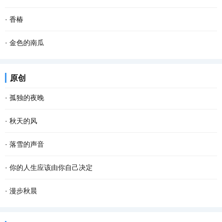
这样的椅子已经不是用来坐的，而是摆放在那里...
坝子即晒坝，就是专门晒粮食的场地，有用石灰或者水泥铺在泥地上
每次回到山圪崂里的化庙老家，当我情不自禁地去看屋后那口井时，
·
香椿
平整的坝子，也有天然的晒场。江津多是连绵起...
它，也像一只苍老的眼睛，在和我默默对视。那眼神，平淡而落寞，
晚饭。 夫人上席，小姐坐夫人对面，香椿站一边。老爷走后，到了饭
·
金色的南瓜
阴郁又陌生，仿佛我们并不曾相识……而不管我...
点，都是这样坐。今晚，香椿烧了夫人爱吃的糖醋鲤鱼。夫人高兴，
乡村的农事当中，最省劲儿的当数种南瓜。 暮春或者夏初，找一个晴
原创
让香椿开了瓶白酒。二两白酒下肚，夫人突然将...
朗的天气，从瓦罐里翻出储藏一冬的南瓜种子，晒一晒，浸点水，随
·
孤独的夜晚
手种进松软的泥土里。南瓜野性、皮实，对土壤...
这个夜晚我又孤独了 从没想过 会离幸福这么遥远 当我疲惫不堪时 站
·
秋天的风
在皎洁的月亮下 被风呛得咳嗽了数声 遥远的 我仿佛看见了 依稀中你
秋天的风 相对于夏天的风 多了一丝凉意 相对于冬天的风 又多了些许
·
落雪的声音
久违的笑容 这个夜晚好像有了 记忆里的流浪...
温存 而相对于春天的风 却多了几分萧瑟和寂寥 秋天的风宛如一支孩
雪花把诗歌写给冬天 大地打开一个明快的季节 屋顶瓦片浑然一色 万
·
你的人生应该由你自己决定
童的画笔 为世界增添了几笔浓浓的色彩 那火红...
物吟唱同一首童谣 一次次聆听冬的心跳 开阔的田野自由自在地呼吸
看过一段话：“这个世界，没有任何一条规定，要你必须温柔开朗，要
·
漫步秋晨
拨动岁月深处的思念 雪的美丽柔软成一串欢快的...
你必须善解人意。你就做你自己，奇怪一点也不要紧，做得不是很好
清早，薄雾浓云，东方的天空仍有一抹儿亮色，远远的路灯像点点闪