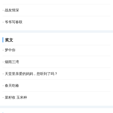
如，你我他或普普通通或轰轰烈烈的 爱情 。 爱...
所知而已。探寻大树的秘密，是有些困难的，也因此，我们常常就忽
一粒谷，溅满屋。 每当想起这句儿时常挂在嘴边的谜语，脑海里就会
·
战友情深
略了这些大树所隐藏的秘密，这是一件多少有些...
不由地浮现这样的场景：柴火在土灶里呼呼燃烧，火舌自锅底窜出，
动车开动，我们一行向西，奔南京，会战友。我凝望窗外，楼宇滑
·
爷爷写春联
我们姐弟坐在宽板条凳上，烤火，添柴，叽叽喳...
过……五十多年前，我们也是这样坐在火车上，看一一滑过的家乡景
儿时的春节充满了乐趣，乡村里洋溢着浓郁的年味，这是我们美好的
奖文
物。 当年，我们是一群特殊的“小兵”，大多数十...
记忆。过年的时候，除了穿上新衣服、吃着美味的菜肴和零食之外，
·
梦中你
最让我难忘的却是春联。 千门万户��日，总把...
在梦中 我乘风驾云而来 手捧着鲜花 寻找情窦初开的你 在那童话般的
·
烟雨三湾
世界 美丽的鲜花散发出芬芳 只为等你 给出一季的火红 你低头时的温
与镶嵌在老步湖路上的明珠——三湾村，离别已有十多个春秋。没想
·
天堂里亲爱的妈妈，您听到了吗？
柔 没有忧愁 我在一片柔情和泪水中 回想起我...
到和她的重逢，发生在一个烟雨迷蒙的日子。 那个乍暖还寒的下午，
天堂里亲爱的妈妈，您知道吗？儿子在人间得了重度糖尿病，在医院
·
春天吃椿
与几位朋友一起驱车到三湾观光。虽然天气阴沉...
躺了十四天，倍受煎熬。七月三日，高达32 mmol/L的血糖指标忙乱
推开晨雾，把记忆安放进口袋，那些柔软的时光和迷离的梦，若隐若
·
菜籽收 玉米种
了医生，一连十二个小时的吊针打到第二天的凌晨一...
现。 我家前面是条清清浅浅的小河，每天，鱼儿从上游潜游到下游，
拥挤在菜地里的油菜收割了！上班下班，路过这片菜地，习惯了凝望