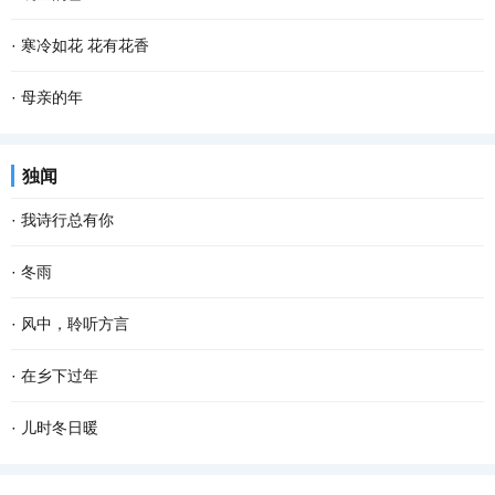
乡最朴素最亲切的气息，一幕幕的景象在眼前滑过...
满天。其实若按夏历三月，气温已经上来了，太阳也有些晒，所以过
清晨，飘落了一夜的雪花随着呦呦鹿鸣停止了飞舞。雪花漂白了整个
·
寒冷如花 花有花香
了二月二龙抬头，就是外出踏青、纸鸢纷飞的好...
世界，嘎金雪地里凌乱的足迹爆露了夜的秘密，只可惜没有目睹盛大
只要一进院子，西厢房边上的那棵柿子树就会唤醒画画的梦想，太美
·
母亲的年
的狂欢。 嘎金的雪一般来得比较晚，但比起太阳...
了。苍褐色的枯树枝上，红红的大圆柿子悠然淡定，映衬着古朴的灰
老舍曾说，人，即使活到八九十岁，有母亲便可以多少还有点孩子
独闻
瓦，清冷冷的蓝天，还有朱红斑驳的雕花门窗，...
气，有母亲的人，心里是安定的。 一转眼，母亲离开我们已经整整七
·
我诗行总有你
年了，再过一个多月就是2022年的春节了，我更加...
还是喜欢清晨醒来 品一首诗读出相遇 倾听你那温暖的呼吸 我的文字
·
冬雨
带孤独治愈 是否将你旋入相思的诗章 读出缺爱的默契 寻找从云端酝
撑着一把花蓝伞 走在无人的街上 左手握着冷风，右手牵着寒雨 和孤
·
风中，聆听方言
酿已久相惜 生命中那人，会不会把我弄丢？ 这...
独结伴，和寂寞成双 我想把冬天望穿 寻到花开的模样 拐角处，那一
远道而来的风 从对面的塔楼俯冲下来 破窗而入 掀动了桌面上，蜷缩
·
在乡下过年
抹绿盈盈含香 冬天，在伞下闪闪发烫 走过的路...
着 不敢大声说话的方言 菱形的那一块 镌刻着村落的样子 斜插在正中
过年是一生中最 幸福 的时刻。 住在城里，每到年关，我都怀念那些
·
儿时冬日暖
的 是河岸边弄潮的杨柳 桥上垂钓的身影，再次...
在乡下的日子，特别是在乡下过年的情形。 小时候，不知道什么叫过
往记忆深处走，不少鲜活的事儿像鱼儿从春池里跃上来。年少的冬