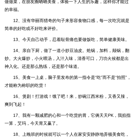
做做菜，在朋友圈晒晒美食，体验一下人生的乐趣，这样你才能过
的幸福。
12、没有华丽而猎奇的句子来形容食物口感，每一次吃完就是
简单的好吃或不好吃来评价。
13、今天自己动手，忍着耻骨痛也要做饭吃，简单健康美味。
14、亲自下厨，做了一道小炒豆油皮。炝锅，加料，颠锅，翻
炒。大火爆炒，小火喂汤，入汁入味，清香可口，刀功火候都是出
神入化。还是那么熟练，还是那个味道。
15、美食一上桌，脑子里发布的第一指令是“吃”而不是“拍照”，
才能称为称职的吃货！
16、煲剧！打游戏！饿了吧！来，炒碗江西米粉，又香又辣，
爽到飞起！
17、我有一颗减肥的心和一个吃货的胃，它俩天天PK，我掐指
一算，艾玛，今天胃又赢了。
18、上晚班的时候就可以一个人在家安安静静地弄顿美食吃，