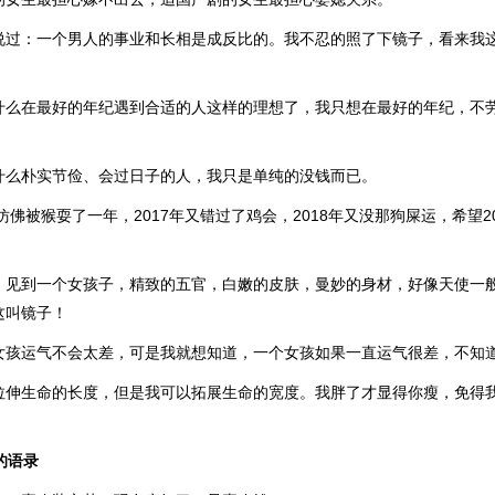
说过：一个男人的事业和长相是成反比的。我不忍的照了下镜子，看来我
什么在最好的年纪遇到合适的人这样的理想了，我只想在最好的年纪，不
什么朴实节俭、会过日子的人，我只是单纯的没钱而已。
年仿佛被猴耍了一年，2017年又错过了鸡会，2018年又没那狗屎运，希望2
，见到一个女孩子，精致的五官，白嫩的皮肤，曼妙的身材，好像天使一
这叫镜子！
女孩运气不会太差，可是我就想知道，一个女孩如果一直运气很差，不知
拉伸生命的长度，但是我可以拓展生命的宽度。我胖了才显得你瘦，免得
的语录