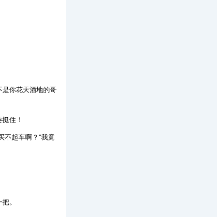
不是你花天酒地的哥
要挺住！
买不起车啊？”我竟
一把。