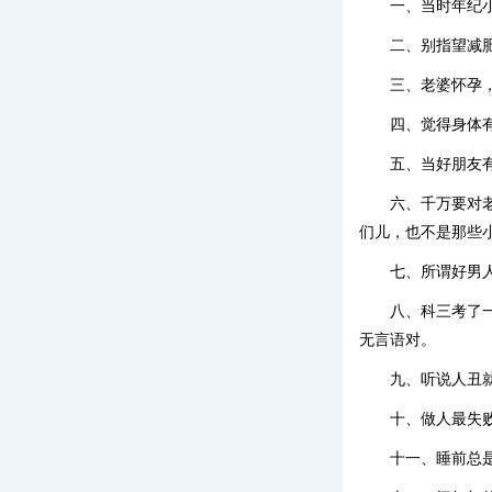
一、当时年纪
二、别指望减
三、老婆怀孕
四、觉得身体
五、当好朋友
六、千万要对
们儿，也不是那些小
七、所谓好男
八、科三考了
无言语对。
九、听说人丑
十、做人最失
十一、睡前总