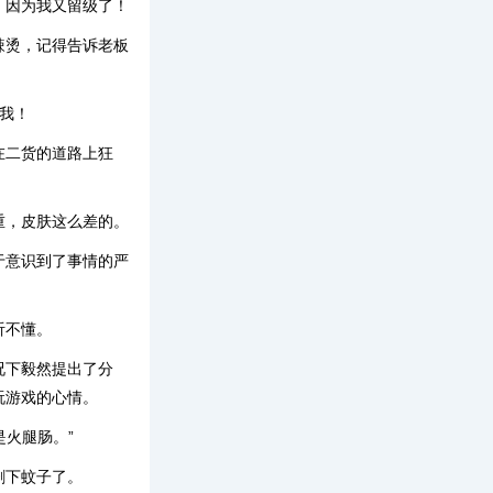
，因为我又留级了！
辣烫，记得告诉老板
我！
在二货的道路上狂
重，皮肤这么差的。
于意识到了事情的严
听不懂。
况下毅然提出了分
玩游戏的心情。
是火腿肠。”
剩下蚊子了。