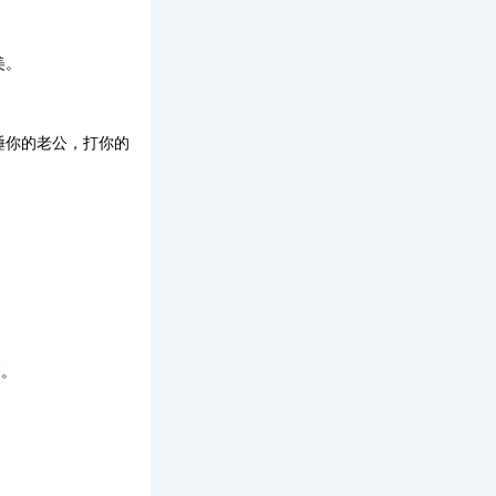
美。
睡你的老公，打你的
。
。
过。