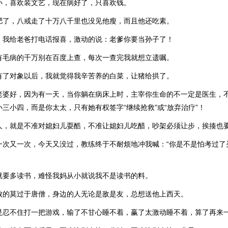
小，喜欢装文艺，现在病好了，只喜欢钱。
肥了，八戒走了十万八千里也没见他瘦，而且他还吃素。
，我给老爸打电话报喜，激动的说：老爹你要当孙子了！
有毛病的千万别在百度上查，每次一查完我就想立遗嘱。
有了对象以后，我就觉得我辛苦养的白菜，让猪给拱了。
老婆好，因为有一天，当你躺在病床上时，主宰你生命的不一定是医生，
三小四，而是你太太，只有她有权签字“继续抢救”或“放弃治疗”！
人，就是不准对媳妇儿耍酷，不准让媳妇儿吃醋，吵架必须让步，挨揍也
一次又一次，今天又没过，教练终于不耐烦地冲我喊：“你是不是怕考过了
就要多读书，难怪我妈从小就说我不是读书的料。
败的莫过于唐僧，身边的人无论是敌是友，总想送他上西天。
是忍不住打一把游戏，输了不甘心睡不着，赢了太激动睡不着，算了再来