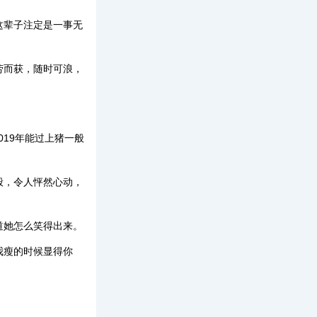
这辈子注定是一事无
劳而获，随时可浪，
019年能过上猪一般
般，令人怦然心动，
道她怎么笑得出来。
我瘦的时候显得你