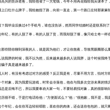
很高兴的告诉老爸，我给他省了一大笔钱，今年不用再花钱给我买课本了
嘴上口红什么牌子，我给她指了路，向前一直走，第一个路口左转那家麻
谊？我毕业后换过4个手机号，谁也没告诉，然而同学结婚时还是联系到了
的年纪，有的人脱了单，有的人脱了贫，而我却脱了缰，像只哈士奇一样
住那些陪你聊到深夜的人，就是因为他们，才让你熬夜，导致黑眼圈那么
人说我胖的时候，我不以为然，后来越来越多的人说我胖，这个时候我终
的骗子真是越来越多了。
骂人时，有没有考虑过对方的感受？反正我是有，尽量不用方言，怕对方
一个对象，因为我爱玩游戏，时常会冷落他，他在与我多次交涉未果的情
我总是后悔不已，所以我要奉劝大家一句，不要轻易找对象，真的很影响
历很不错，于是打电话给他：“方便面试么？”他：“很抱歉，我不是，我
这个年纪，会在你耳边轻轻唱歌，喜欢你的肉体，还会送你包包的，就只