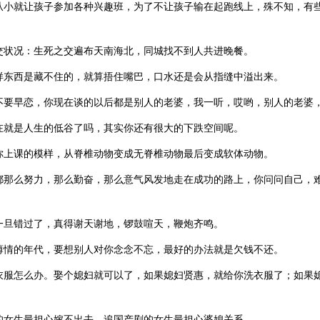
从小就让孩子参加各种兴趣班，为了不让孩子输在起跑线上，殊不知，有
交状况：生死之交遍布天南海北，同城找不到人共进晚餐。
样东西是藏不住的，就算捂住嘴巴，口水还是会从指缝中溢出来。
不要早恋，你现在谈的以后都是别人的老婆，我一听，哎哟，别人的老婆
在就是人生的低谷了吗，其实你还有很大的下跌空间呢。
你上课的模样，从脊椎动物变成无脊椎动物最后变成软体动物。
都那么努力，那么勤奋，那么意气风发地走在成功的路上，你问问自己，
一旦错过了，真得谢天谢地，锣鼓喧天，鞭炮齐鸣。
薄情的年代，要想别人对你念念不忘，最好的办法就是欠钱不还。
衣服怎么办。娶个媳妇就可以了，如果媳妇贤惠，就给你洗衣服了；如果
的女生最担心嫁不出去，追国产剧的女生最担心婆媳关系。