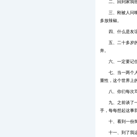
二、回到家我
三、刚被人问
多放辣椒。
四、什么是友
五、二十多岁
奔。
六、一定要记
七、当一两个
重性，这个世界上
八、你们每次
九、之前谈了
手，每每想起这事
十、看到一份简
十一、到了我