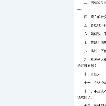
三、现在父母
上。
四、现在的社
五、喜欢吃一
六、妈妈说，
七、你以为现
八、描述一下
九、看见别人
的绊脚石吗？
十、有些人，
十一、在这个
十二、不想洗
洗衣服了。
十三、追韩剧