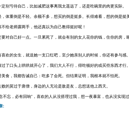
一定别亏待自己，比如减肥这事离我太遥远了，还是吃碗里的肉更实际。
轻，体重倒是不轻。余额不多，想买的倒是挺多。长得难看，想的倒是挺
候不给老师露两手，他还真以为自己教得挺好呢！
定要对自己好一点。一旦累死了，就会有别的女人花你的钱，住你的房，
有喜欢的女生，就送她一支口红吧，至少她亲别人的时候，你还有参与感
难过了口头上哄哄就开心了，我们大人不行，得吃顿好的或买些东西才行
对美食，我都告诫自己：吃多了会死。但结果证明，我根本就不怕死。
失败的莫过于唐僧，身边的人无论是敌是友，总想送他上西天。
念念不忘，必有回响”，喜欢的人从没搭理过我，想一夜暴富，也从没实现
章: