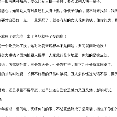
的一般有两种后果，要么比别人快一分钟，要么比别人快一辈子。
真恶心，知道别人有对象还往人身上贴，像傻子似的，能不能来找我，我
定要对自己好一点。一旦累死了，就会有别的女人花你的钱，住你的房，
场就得了健忘症，出了考场就得了妄想症！
问一个吃货吃了没，这对吃货来说根本不是问题，要问就问吃饱没！
要努力赚钱？因为怕跟人握手，人家戴的是卡地亚，你戴的是橡皮筋。
来说，考试这件事，三分靠天分，七分靠打拼，剩下九十分就靠同桌了。
看的才能叫吃货，长得不好看的只能叫饭桶。丑人多作怪这句话不假，因
时候，还是尽量不要早恋，过早知道自己缺乏魅力又丑又矮，影响考试。
录
今年瘦成一道闪电，亮瞎你们的眼，不想竟然胖成了坚果墙，挡住了你们