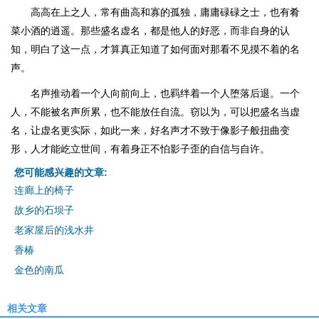
高高在上之人，常有曲高和寡的孤独，庸庸碌碌之士，也有肴
菜小酒的逍遥。那些盛名虚名，都是他人的好恶，而非自身的认
知，明白了这一点，才算真正知道了如何面对那看不见摸不着的名
声。
名声推动着一个人向前向上，也羁绊着一个人堕落后退。一个
人，不能被名声所累，也不能放任自流。窃以为，可以把盛名当虚
名，让虚名更实际，如此一来，好名声才不致于像影子般扭曲变
形，人才能屹立世间，有着身正不怕影子歪的自信与自许。
您可能感兴趣的文章:
连廊上的椅子
故乡的石坝子
老家屋后的浅水井
香椿
金色的南瓜
相关文章