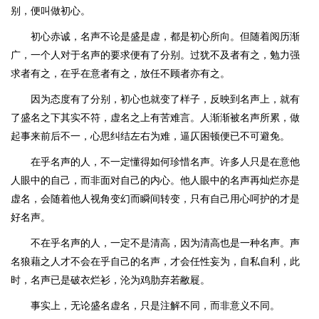
别，便叫做初心。
初心赤诚，名声不论是盛是虚，都是初心所向。但随着阅历渐
广，一个人对于名声的要求便有了分别。过犹不及者有之，勉力强
求者有之，在乎在意者有之，放任不顾者亦有之。
因为态度有了分别，初心也就变了样子，反映到名声上，就有
了盛名之下其实不符，虚名之上有苦难言。人渐渐被名声所累，做
起事来前后不一，心思纠结左右为难，逼仄困顿便已不可避免。
在乎名声的人，不一定懂得如何珍惜名声。许多人只是在意他
人眼中的自己，而非面对自己的内心。他人眼中的名声再灿烂亦是
虚名，会随着他人视角变幻而瞬间转变，只有自己用心呵护的才是
好名声。
不在乎名声的人，一定不是清高，因为清高也是一种名声。声
名狼藉之人才不会在乎自己的名声，才会任性妄为，自私自利，此
时，名声已是破衣烂衫，沦为鸡肋弃若敝屣。
事实上，无论盛名虚名，只是注解不同，而非意义不同。