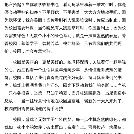
把它拾起？当你放学收拾书包，看到角落里积着一堆灰尘时，你是
否会动手把它扫净？不用顾虑，不用害羞，大大方方地动手吧，因
为我环保，我亦美丽！当你看到有人乱丢垃圾时，你应当制止，因
为校园需要环保；当你瞧见有人践踏草坪时，你应当制止，因为校
园需要绿色！无数个小小的绿色举动，就是一抹抹盎然的春意。菁
菁校园，莘莘学子，碧树芳草，桃红柳绿，只有靠我们的共同呵
护，校园，才会春意常驻。
校园是美丽的，更是美好的。她满怀深情，关注着每一颗年轻
的心。她注视着一个生命从童年走向少年、从懵懂走向成熟的进
阶。校园，囊括了我们青春走过的美好记忆。窗口飘着我们的书
声，操场上挥洒着我们的汗水，阳光下跃动着我们的身影……当第
一只布谷报春，当第一只知了鸣夏，当丹桂满园飘香，当腊梅迎冬
怒放……当一丝绿意悄悄地在校园里蔓延，崭新的一天又来到了。
校园依旧需要你我他的携手呵护。
校园，盛载了无数学子年轻的梦。每一点生机盎然的绿色，都
犹如一株小小的嫩芽，破土而出，奋发向上。弯腰捡起一块果皮，