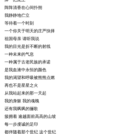
阵阵清香在心间扑朔
我静静地伫立
等待着一个时刻
一个你关于明天的庄严抉择
祖国母亲 请听我说
我的目光是折不断的射线
一种未来的气息
一种属于古老民族的承诺
是我血液中永恒的颜色
我的渴望和呼吸被熊熊点燃
再也不是星星之火
从我站起来的那一天起
我的身躯 我的魂魄
还有我飒飒的骊歌
簇拥着 逾越面前高高的山坡
每一步虔诚的足印
都伴随着那个世纪 这个世纪