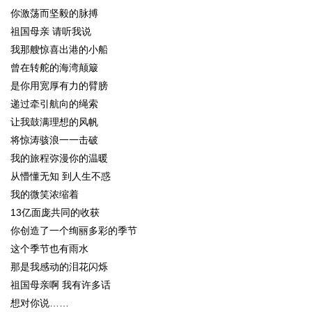
你激荡而坚毅的脉搏
祖国母亲 请听我说
我那艘惊喜出港的小船
曾在转舵的海湾颠簸
是你用宽厚有力的臂膀
递过牵引航向的绳索
让我鼓满理想的风帆
将惊涛骇浪一一击破
我的旅程弥漫你的温暖
从懵懂无知 到人生不惑
我的微笑浓缩着
13亿面庞共同的收获
你创造了一个绚丽多彩的季节
这个季节也有雨水
那是我感动的泪花闪烁
祖国母亲啊 我有许多话
想对你说……