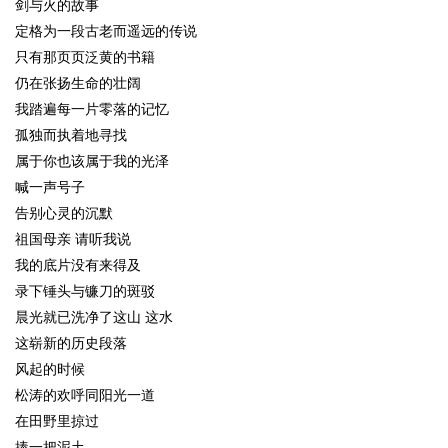
剑与火的故事
定格为一段古老而遥远的传说
只有那页页泛黄的书籍
仍在张扬生命的壮阔
我踏遍每一片零落的记忆
孤独而执着地寻找
属于你也该属于我的光泽
喊一声号子
告别心灵的沉默
祖国母亲 请听我说
我的底片没有来得及
录下锤头与镰刀的斑驳
晨光就已洗净了这山 这水
这崭新的历史段落
风起的时候
松涛的欢呼同阳光一道
在田野里掠过
捧一把泥土